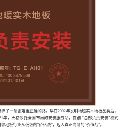
选择了一条更难但正确的路。早在2002年发明地暖实木地板品类后，
21年，天格依托全国布局的安装服务站，首创 “总部负责安装”模式
领地板行业从低级的“价格战”，迈入真正高阶的“价值战”。