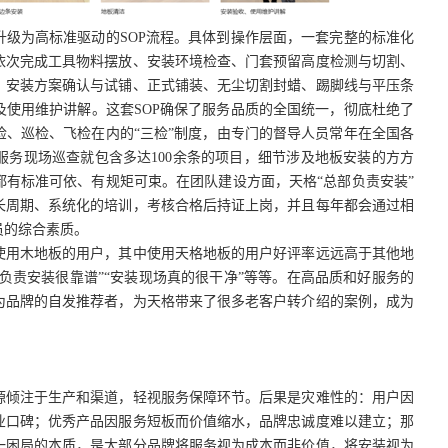
升级为高标准驱动的
SOP流程。具体到操作层面，一套完整的标准化
依次完成工具物料摆放、安装环境检查、门套预留高度检测与切割、
、安装方案确认与试铺、正式铺装、无尘切割封蜡、踢脚线与平压条
使用维护讲解。这套SOP确保了服务品质的全国统一，彻底杜绝了
检、巡检、飞检在内的
“三检”
制度，由专门的督导人员常年在全国各
服务现场巡查就包含多达
100余条的项目，细节涉及地板安装的方方
都有标准可依、有规矩可束。在团队建设方面，天格
“总部负责安装”
长周期、系统化的培训，考核合格后持证上岗，并且每年都会通过相
员的综合素质。
户使用木地板的用户，其中使用天格地板的用户好评率远远高于其他地
部负责安装很靠谱”“安装现场真的很干净”
等等。在高品质和好服务的
为品牌的自发推荐者，为天格带来了很多老客户转介绍的案例，成为
源倾注于生产和渠道，轻视服务保障环节。后果是灾难性的：用户因
业口碑；优秀产品因服务短板而价值缩水，品牌忠诚度难以建立；那
一困局的本质，是大部分品牌将服务视为成本而非价值，将安装视为