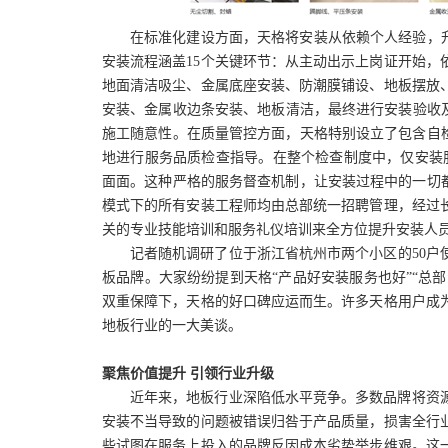
在标准化建设方面，天格将安装
从依赖个人经验，
安装流程涵盖15个关键环节：从主动出示上岗证开始，
地面清洁吸尘、金属底座安装、防潮膜铺设、地板摆放
安装、金属收边条安装、地板清洁，最终进行安装验收及
施工随意性
。
在质量管控方面，天格特别设立了包含自
地进行服务品质检查指导。在整个检查制度中，仅安装
面面。这种严格的服务督查机制，让安装过程中的一切
模式下的所有安装工程师均由总部统一招聘管理，经过
关的专业技能培训和服务礼仪培训来全方位提升安装人
记者随机调研了位于
浙江省杭州市
两个小区的
50
板品牌。大家纷纷提到天格
“
产品好安装服务也好
”“总
双重保障下，天格的好口碑应运而生。许多天格用户成
地板行业的一大美谈。
聚焦价值提升
引领行业升级
近年来，地板行业深陷低水平竞争。多数品牌将资
安装不当导致的问题被错误归咎于产品质量，损害全行
些试图在服务上投入的品牌反因成本劣势举步维艰。这