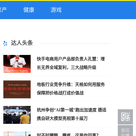
产
健康
游戏
达人头条
快手电商用户产品部负责人孔慧：增
长无界全域复利，三大战略升级
地板行业竞争升维：天格如何用服务
保障把价格战打成价值战
杭州争创“AI第一城”跑出加速度 德适
携自研大模型亮相第十届万
时不时腰酸、腰疼，这是咋回事？