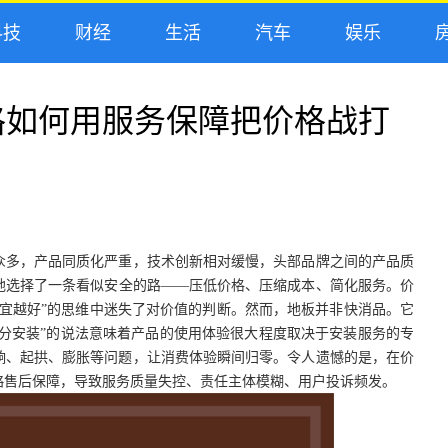
技
财经
生活
汽车
娱乐
房
格如何用服务保障把价格战打
众多，产品同质化严重，技术创新相对缓慢，头部品牌之间的产品质
地选择了一条看似安全的路
——压低价格、压缩成本、简化服务。价
宜越好”的思维中迷失了对价值的判断。然而，地板并非快消品。它
七分安装”的说法意味着产品的使用体验很大程度取决于安装服务的专
响、起拱、膨胀等问题，让消费体验瞬间归零。令人遗憾的是，在价
略售后保障，导致服务质量失控、责任主体模糊、用户投诉频发。