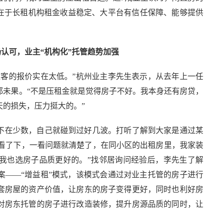
因在于长租机构租金收益稳定、大平台有信任保障、能够提供
场认可，业主“机构化”托管趋势加强
租客的报价实在太低。”杭州业主李先生表示，从去年上一任
都未果。“不是压租金就是觉得房子不好。我本身还有房贷，
的损失，压力挺大的。”
不在少数，自己就碰到过好几波。打听了解到大家是通过某
上去看了下，一看问题就清楚了，在同小区的出租房里，我家装
我也选房子品质更好的。”找邻居询问经验后，李先生了解
案——“增益租”模式，该模式会通过对业主托管的房子进行
套房屋的资产价值，让房东的房子变得更好，同时也利好房
对房东托管的房子进行改造装修，提升房源品质的同时，让