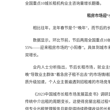
全国重点10城长租机构业主咨询量增长翻番。
租房市场迎“
相比往年，龙年春节是个“晚年”，而节后的长
数据显示，环比节前，节后两周全国重点10
55%——迎来租房市场的“小阳春”。具体到城
双增长。
业内人士分析指出，节后长租市场，就业主
晚”导致业主群体“着急房子租不出去”的市场情
质升级加速，个人业主普遍遇到招租难的市场竞
《2023中国城市长租市场发展蓝皮书》调
传统中介出租的周期变长，这使得房屋出租过程
供专业出租管理服务且能获得持续稳健收益的长