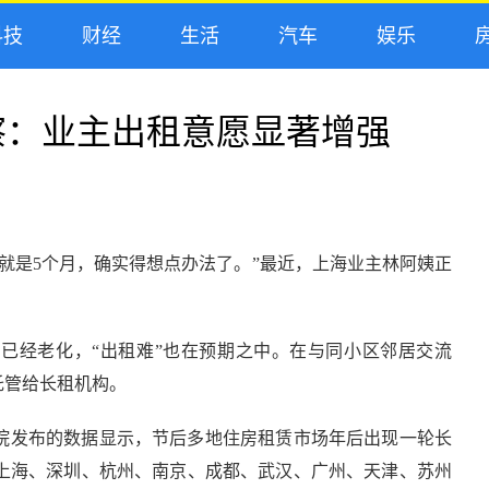
技
财经
生活
汽车
娱乐
房
察：业主出租意愿显著增强
空就是5个月，确实得想点办法了。”最近，上海业主林阿姨正
已经老化，“出租难”也在预期之中。在与同小区邻居交流
托管给长租机构。
院发布的数据显示，节后多地住房租赁市场年后出现一轮长
上海、深圳、杭州、南京、成都、武汉、广州、天津、苏州