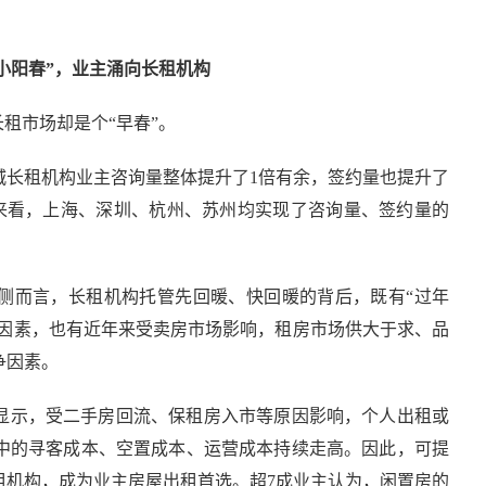
小阳春”，业主涌向长租机构
租市场却是个“早春”。
城长租机构业主咨询量整体提升了1倍有余，签约量也提升了
市来看，上海、深圳、杭州、苏州均实现了咨询量、签约量的
侧而言，长租机构托管先回暖、快回暖的背后，既有“过年
绪因素，也有近年来受卖房市场影响，租房市场供大于求、品
争因素。
研显示，受二手房回流、保租房入市等原因影响，个人出租或
中的寻客成本、空置成本、运营成本持续走高。因此，可提
租机构，成为业主房屋出租首选。超7成业主认为，闲置房的