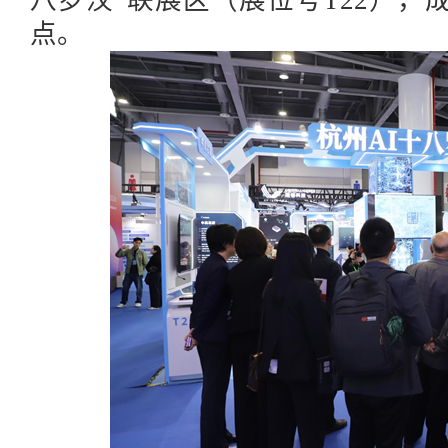
八罗汉”联展区（展位号T22），
点。