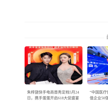
朱梓骁快手电商首秀定档5月24
“中国医
日，携手蛋蛋开启618大促盛宴
值企业50