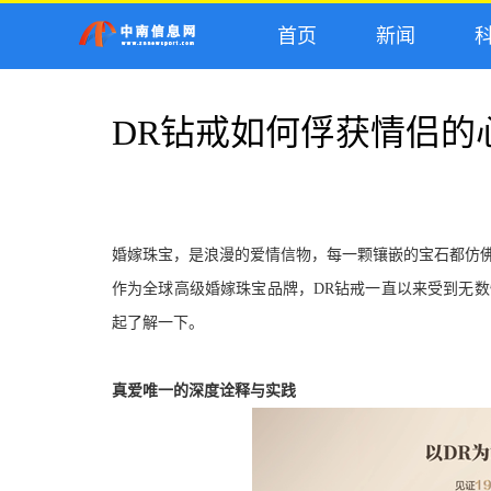
首页
新闻
科
DR钻戒如何俘获情侣的
婚嫁珠宝，是
浪漫的爱情信物，
每一颗镶嵌的宝石都仿
作为全球高级婚嫁珠宝品牌，D
R
钻戒一直以来受到无数
起了解一下。
真爱唯一的深度诠释与实践