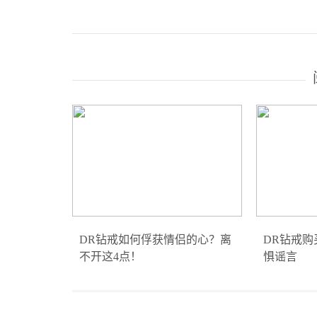
DR钻戒如何俘获情侣的心？离
DR钻戒
不开这4点！
惧谣言