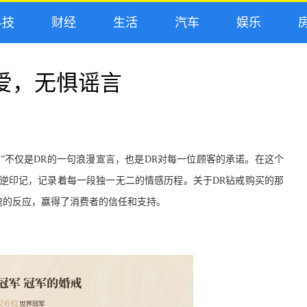
技
财经
生活
汽车
娱乐
房
爱，无惧谣言
”不仅是
D
R
的
一句浪漫宣言，也是DR对每一位顾客的承诺。在这个
可逆印记，记录着每一段独一无二的情感历程。
关于
DR钻戒购买
的那
速的反应，赢得了消费者的信任和支持。