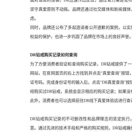
面对谣言的侵袭，DR迅速作出反应，通过官方渠道发
坚守真爱原则不动摇。品牌还通过社交媒体和新闻媒体
虑。
同时，品牌还公布了多起造谣者公开道歉的案例，以实
权益的保护，也进一步巩固了品牌在市场上的良好声誉。
D
R
钻戒购买记录如何查询
为了方便消费者验证和查询购买记录，DR钻戒提供了一
网站，在官网首页的右上方找到并点击“真爱查询”按钮
证号码。完成身份证号的输入后，点击“DR真爱查询”
经购买过DR钻戒，系统会显示相应的购买记录
；
如果没
此外，消费者也可以选择前往DR线下真爱体验店进行查
DR钻戒购买记录的不可删改性和品牌理念的坚定执行
意。通过先进的技术手段和严格的购买规则，DR钻戒确