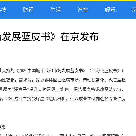
技
财经
生活
汽车
娱乐
房
市场发展蓝皮书》在京发布
社支持的
《
2026中国城市长租市场发展蓝皮书》
（下称《蓝皮书》）
构性变化，需求端，家庭群体回归租房市场，带动长期化、改善型租
客愿为“好房子”提升支付意愿，维修、保洁服务需求度高达98%、
势，超七成业主接受房屋改造后出租，近六成业主倾向选择专业住房
意愿