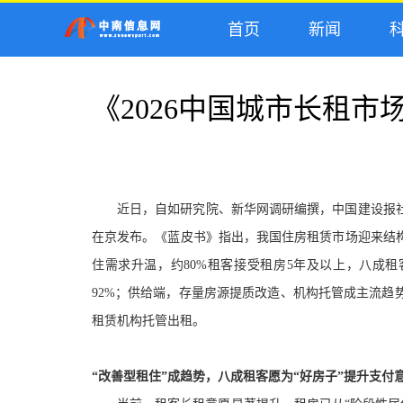
首页
新闻
科
《2026中国城市长租
近日，
自如研究院、
新华网
调研编撰
，
中国建设报
在京
发布。《蓝皮书》指出，
我国住房租赁市场迎来结
住需求升温，约
80%租客接受租房5年及以上，八成租
92%；供给端，存量房源提质改造、机构托管成主流趋
租赁机构托管出租。
“改善型租住”成趋势，八成租客愿为“好房子”提升支付