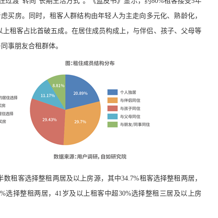
住过渡”转向“长期生活方式”。《蓝皮书》显示，
约
80%租客接受5
年
考虑买房。
同时，租客人群结构由年轻人为主走向多元化、熟龄化，
岁以上租客占比首破五成。
在
居住成员构成上，与伴侣、孩子、父母等
与同事朋友合租群体。
半数租客选择整租两居及以上房源，其中
34.7%租客选择整租两居，
9%选择整租两居，41岁及以上租客
中
超
30%选择整租三居及以上房