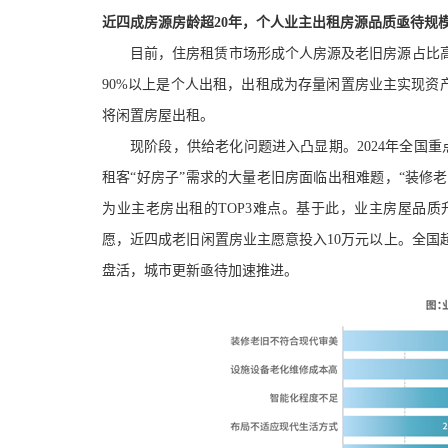
近四成房源房龄超
20年，个人业主出租房源品质亟待规
目前，住房租赁市场形成个人房源及老旧房源占比
90%以上是个人出租
，出租成为存量闲置房业主实现资
将
闲置
房屋出租。
现阶段，供给老化问题进入凸显期。
2024年全国
租客
“好房子”需求的大量老旧房面临出租难题，
“装修
为
业主老房出租的
TOP
3
难点
。基于此，
业主房屋品质
愿，近四成老旧闲置房业主愿意投入
10万元以上。全国
盘活，城市更新亟待加速推进。