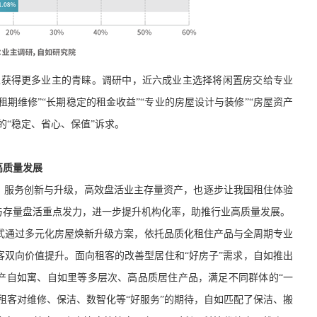
正获得更多业主的青睐。调研中，
近六成业主选择将闲置房交给
专业
租期维修”“长期稳定的租金收益”“专业的房屋设计与装修”“房屋资产
的
“稳定、省心、保值”诉求。
高质量发展
、
服务
创新与升级
，高效盘活
业主
存量资产
，也逐步让我国租住体验
与存量盘活重点发力，进一步
提升机构化率
，助推行业高质量发展
。
式
通过多元化房屋焕新升级方案，依托品质化租住产品与全周期专业
客双向价值提升。
面向租客的改善型居住和
“好房子”需求，自如推出
产
自如寓、自如
里
等多层次、高品质居住产品，满足不同群体的
“一
租客
对
维修、保洁、数智化等
“好服务”
的期待
，自如匹配了保洁、搬