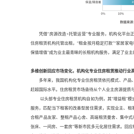
凭借
“房源改造+托管运营”专业服务
，机构化平台
住房租赁机构
托管出租
，
“租金按月稳定打款”“家居家电
保值增值”
成为
业主最青睐的长租机构服务
，满足了业主
多维创新回应市场变化，机构化专业住房租赁推动行业
多年来，我国机构化专业住房租赁
依托模式
、
产品
赶超国际水平。住房租赁市场亟待从个人业主房源提质
以头部
专业住房租赁机构
自如为例，其
“增益租”模
服务，匹配当下租客的改善型居住需求，实现业主、租
合租产品
友家、
整租产品
心舍、
高端租赁
曼舍、
集中式
张床、一间房、一套房”等
新市民
多元化居住需求。
回应