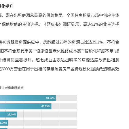
模化提升
高、潜在出租房源总量高的供给格局。
全国住房租赁市场中供应主体
产保值增值的主流选择
。
《蓝皮书》调研显示，
高达
92%的业主选择
重点40城租赁房源供应中，
房龄
超过
20年的房源占比
达
39.2%。
不符合
老旧不符合现代审美”“设施设备老化维修成本高”“智能化程度不足”
成
升级意愿显著提升，超
七
成业主表达出明确的房源适度改造出租意
超6000万套潜在用于出租的存量闲置房产
亟待规模化提质改造和高效