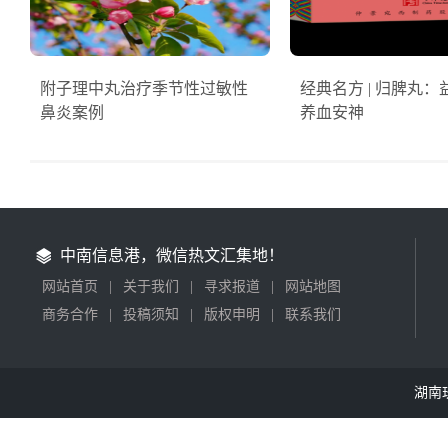
附子理中丸治疗季节性过敏性
经典名方 | 归脾丸
鼻炎案例
养血安神
中南信息港，微信热文汇集地！
网站首页
|
关于我们
|
寻求报道
|
网站地图
商务合作
|
投稿须知
|
版权申明
|
联系我们
湖南