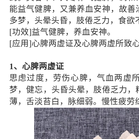
能益气健脾，又兼养血安神，故善
多梦，头晕头昏，肢倦乏力，食欲
[功效]益气健脾，养血安神。
[应用]心脾两虚证及心脾两虚所致
1、心脾两虚证
思虑过度，劳伤心脾，气血两虚
梦，健忘，头昏头晕，肢倦乏力，
薄，舌淡苔白，脉细弱。慢性疲劳