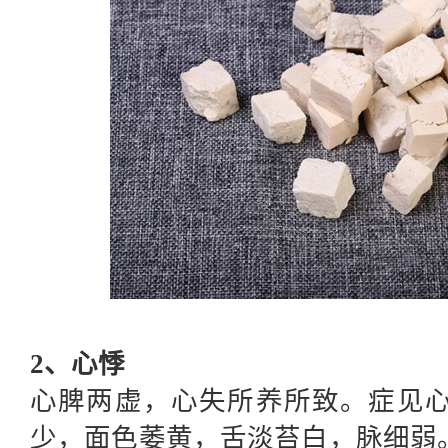
2、心悸
心脾两虚，心失所养所致。症见
少，面色萎黄，舌淡苔白，脉细弱