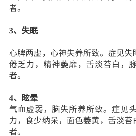
者。
3、失眠
心脾两虚，心神失养所致。症见失
倦乏力，精神萎靡，舌淡苔白，
者。
4、眩晕
气血虚弱，脑失所养所致。症见
力，食少纳呆，面色萎黄，舌淡苔
者。