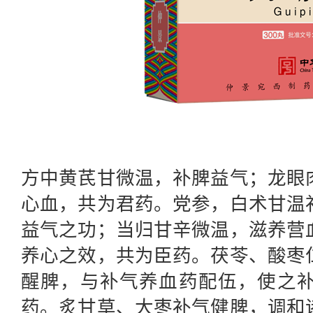
方中黄芪甘微温，补脾益气；龙眼
心血，共为君药。党参，白术甘温
益气之功；当归甘辛微温，滋养营
养心之效，共为臣药。茯苓、酸枣
醒脾，与补气养血药配伍，使之
药。炙甘草、大枣补气健脾，调和