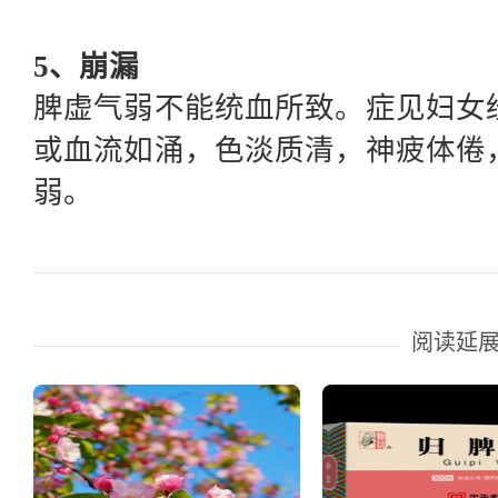
5、崩漏
脾虚气弱不能统血所致。症见妇女
或血流如涌，色淡质清，神疲体倦
弱。
阅读延