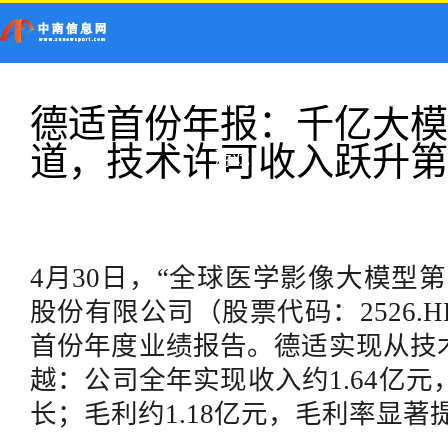
首页
新闻
科技
德适首份年报：千亿大模
道，技术许可收入跃升第
健康
游戏
4月30日，“全球医学影像大模型
股份有限公司（股票代码：2526.
首份年度业绩报告。德适实现
从
技
越：公司全年实现收入约
1.64亿
长；毛利约1.18亿元，毛利率显著提