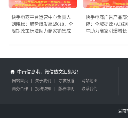
快手电商平台运营中心负责人
快手电商广告产品部
刘晓松：聚势爆发赢战618，全
婷：全域提效+AI赋
周期政策玩法助力商家销售成
牛助力商家引爆增长
中南信息港，微信热文汇集地！
网站首页
|
关于我们
|
寻求报道
|
网站地图
商务合作
|
投稿须知
|
版权申明
|
联系我们
湖南