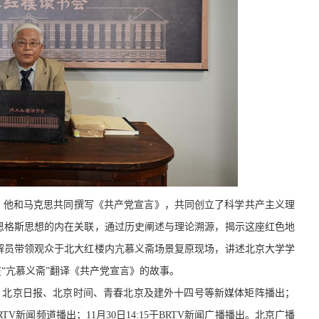
”，他和马克思共同撰写《共产党宣言》，共同创立了科学共产主义理
恩格斯思想的内在关联，通过历史阐述与理论溯源，揭示这座红色地
解员带领观众于北大红楼内亢慕义斋场景复原现场，讲述北京大学学
“亢慕义斋”翻译《共产党宣言》的故事。
听FM、北京日报、北京时间、青春北京及建外十四号等新媒体矩阵播出；
5于BRTV新闻频道播出；11月30日14:15于BRTV新闻广播播出。北京广播