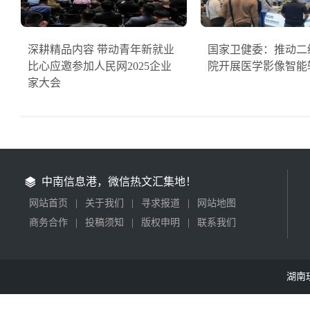
深耕精品内容 带动青年新就业
国家卫健委：推动二
比心应邀参加人民网2025企业
院开展医学影像智能
家大会
中南信息港，微信热文汇集地！
网站首页
|
关于我们
|
寻求报道
|
网站地图
商务合作
|
投稿须知
|
版权申明
|
联系我们
湖南