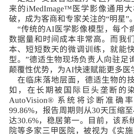
来的
iMedImage™医学影像
破，成为客商和专家关注的“明星”
“传统的AI医学影像模型，每
数据量和时间成本非常高。而我
本、短短数天的微调训练，就能
型。”德适生物现场负责人向驻足
颠覆性优势
，
为
AI快速赋能更多
在临床落地层面，德适生物的
如，在长期被国际巨头垄断的
AutoVision® 系统将诊断
99.86%，报告周期则从30天压缩
达30.6%，稳居第一。目前，该
院等多家三甲医院，被视为《实施