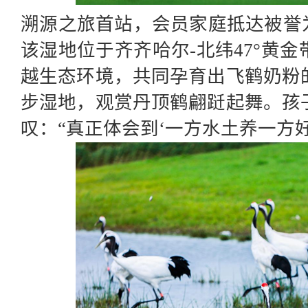
溯源之旅
首站，会员家庭抵达被誉
该湿地位于齐齐哈尔-北纬47°黄
越生态环境，
共同孕育出飞鹤奶粉
步湿地，观赏丹顶鹤翩跹起舞。孩
叹：
“真正体会到‘一方水土养一方好