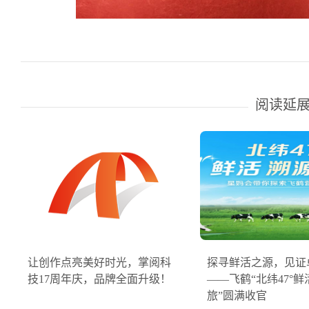
阅读延
让创作点亮美好时光，掌阅科
探寻鲜活之源，见证
技17周年庆，品牌全面升级！
——飞鹤“北纬47°
旅”圆满收官