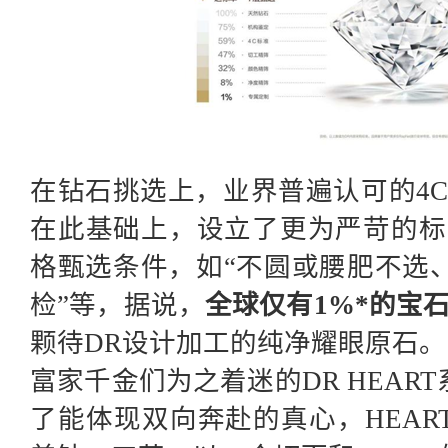
在钻石挑选上，业界普遍认可的
4
在此基础上，设立了更为严苛的标
格甄选条件，如“不圆或腰肥不选
检”等，据说，
全球仅有
1%*的宝
颗待
DR设计加工的纯净耀眼原石。
富家千金们为之着迷的
DR HEA
了能体现双向奔赴的真心，HEA