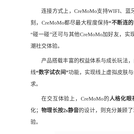
连接方式上，CreMoMo支持WIFI
刻，CreMoMo都尽最大程度保持
“不断连的
“碰一碰”还可与其他CreMoMo加好友，
潮社交体验。
产品搭载丰富的权益体系与成长玩法，
线
“数字试衣间”
功能，实现线上虚拟皮肤与
求。
在交互体验上，CreMoMo的
人格化眼
化；
物理长按2s静音
的设计，则充分兼顾了
验。