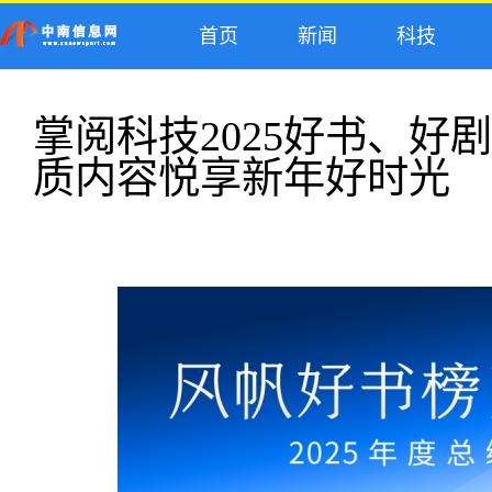
首页
新闻
科技
掌阅科技2025好书、好
质内容悦享新年好时光