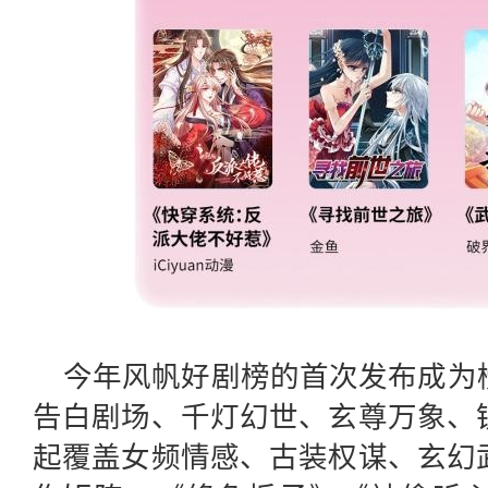
今年风帆好剧榜的首次发布成为
告白剧场、千灯幻世、玄尊万象、
起覆盖女频情感、古装权谋、玄幻