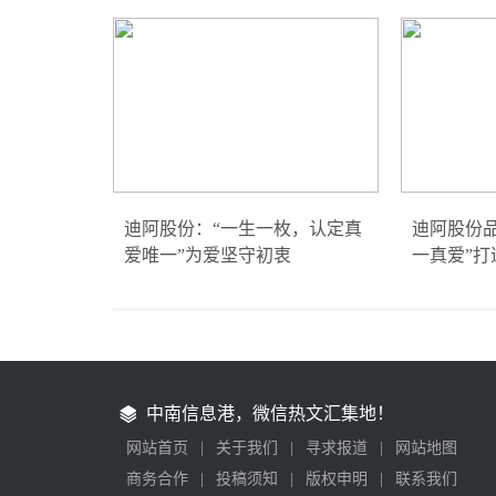
迪阿股份：“一生一枚，认定真
迪阿股份
爱唯一”为爱坚守初衷
一真爱”打
中南信息港，微信热文汇集地！
网站首页
|
关于我们
|
寻求报道
|
网站地图
商务合作
|
投稿须知
|
版权申明
|
联系我们