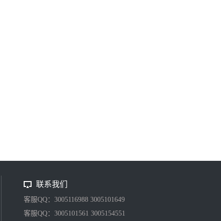
联系我们
客服QQ：3005116988 3005101649
客服QQ：3005101561 3005154551