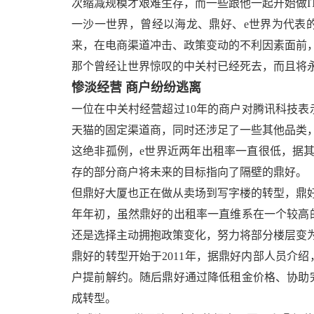
次缩减规模才艰难生存，而一些跟他一起开始做I
一沙一世界，曾经以海龙、鼎好、e世界为代表
来，在电商渠道冲击、政策变动的不利因素面前，
那个曾经让世界惊叹的中关村已经死去，而且将
惨淡经营 商户纷纷逃离
一位在中关村经营超过10年的商户对腾讯科技
天猫的固定渠道商，同时还涉足了一些其他品类
这绝非孤例，e世界近两年出租率一直很低，据
存的部分商户将未来的目标指向了隔壁的鼎好。
但鼎好大厦也正在做从卖场到写字楼的转型，鼎
年年初，虽然鼎好的出租率一直维系在一个较高
还是选择主动拥抱政策变化，努力将部分楼层变为
鼎好的转型开始于2011年，据鼎好内部人员介
户提前解约。随后鼎好通过降低租金价格、协助
成转型。