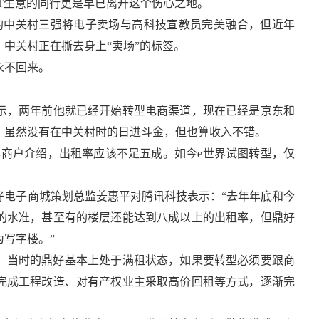
T生意的同行更是早已离开这个伤心之地。
的中关村三强将电子卖场与高科技宣教员完美融合，但近年
中关村正在撕去身上“卖场”的标签。
永不回来。
表示，两年前他就已经开始转型电商渠道，现在已经是京东和
，虽然没有在中关村时的日进斗金，但也算收入不错。
其商户介绍，出租率应该不足五成。如今e世界试图转型，仅
好电子商城策划总监姜惠平对腾讯科技表示：“去年年底和今
的水准，甚至有的楼层还能达到八成以上的出租率，但鼎好
写字楼。”
绍，当时的鼎好基本上处于满租状态，如果要转型必须要跟商
完成工程改造、对有产权业主采取高价回租等方式，逐渐完