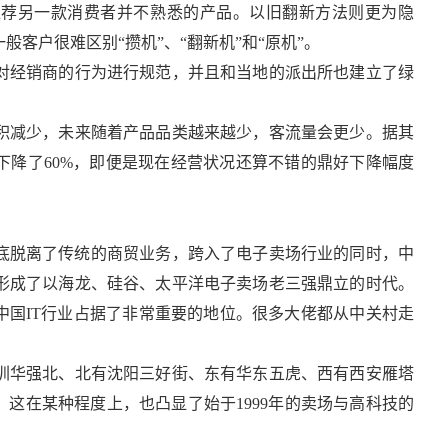
推荐另一款消费者并不熟悉的产品。以旧翻新方法则更为隐
客户很难区别“攒机”、“翻新机”和“原机”。
对经销商的行为进行规范，并且和当地的派出所也建立了绿
积减少，未来随着产品品类越来越少，客流量会更少。据其
下降了60%，即便是现在经营状况还算不错的鼎好下降幅度
团彻底脱离了传统的商贸业务，跨入了电子卖场行业的同时，中
形成了以海龙、硅谷、太平洋电子卖场老三强鼎立的时代。
中国IT行业占据了非常重要的地位。很多大佬都从中关村走
圳华强北、北有沈阳三好街、东有华东五虎、西有西安雁塔
。这在某种程度上，也凸显了始于1999年的卖场与高科技的