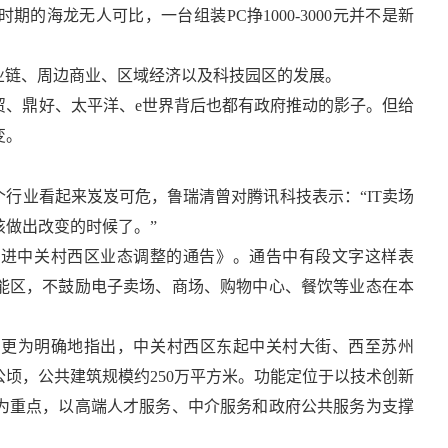
的海龙无人可比，一台组装PC挣1000-3000元并不是新
。
业链、周边商业、区域经济以及科技园区的发展。
贸、鼎好、太平洋、e世界背后也都有政府推动的影子。但给
变。
个行业看起来岌岌可危，鲁瑞清曾对腾讯科技表示：“IT卖场
做出改变的时候了。”
加快推进中关村西区业态调整的通告》。通告中有段文字这样表
能区，不鼓励电子卖场、商场、购物中心、餐饮等业态在本
》更为明确地指出，中关村西区东起中关村大街、西至苏州
公顷，公共建筑规模约250万平方米。功能定位于以技术创新
为重点，以高端人才服务、中介服务和政府公共服务为支撑