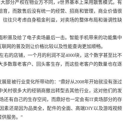
绝大部分产权在物业方不同，e世界基本上采用散售模式。有
培育，而散售后没有统一的经营、招商和管理，商业价值很
，往往只考虑自身租金利益，对卖场的整体布局和谐调性缺
面积普及给了电子卖场最后一击。智能手机带来的功能集中
互联网的普及则让价格比较以及性能查询更加顺畅。
左右的店铺，一个月的利润不足4000块，这个数字甚至比不
大多数靠老客户、回头客生存，而这些老客户的数量也在逐
展是被行业变化所带动的：“鼎好从2008年开始就没有涨过
中关村很多大的经销商撤出转型去其他行业，这对他们的发
卖场还有自己的生存空间，而鼎好也一定会有IT卖场部分的存
的因素还是因为品类全，配件的全面、高端DIY以及游戏视频
供服务。”