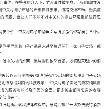
的武斗事件，在警察的介入下，武斗事件被平息。但问题却并没
露出中关村电子市场的严重供过于求、道路交通不畅、贩卖盗
发的问题，也让人们不能不对中关村的商业环境重新进行思
网友评价：中关村电子市场里面写满了激情也写满了各种买
要你手里拿着电子产品进入甚至接近任何一家电子卖场，都
”
，但中关村的奸商、黑导购们依然嚣张，欺骗越来越少的消
起以及苏宁国美( 微博 )等家电卖场的3C战略让电子卖场
商则愤怒得对腾讯科技表示：“中关村电子卖场的卖家纯属自
卖场的服务功能以及产品的全面，很多摊主都有忠实的老客
全部流失了。“
以旧翻新。转移推荐过程中，导购会想尽一切办法使得消费