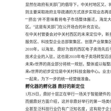
显然在政府有关部门的倡导下，中关村地区又、
则主要采取政府主导疏通的方式逐步实现业态再
“‘挤出’并不意味着将电子市场整体搬迁，海
区。”这是有关部门在公开场合的补充言论。
在中关村管委会对中关村西区的未来定位中，新
服务区、科技型企业总部聚集区、创意产业聚集
2010年，以海龙、鼎好为首的西区电子卖场先
技术企业的入驻，这也是2010年电子卖场转型迈
未来e世界的商业部分将统一规划，整体或以每
来e世界的初步定位是中关村科技金融中心。业
一起来，为下一步的统一经营做准备。
孵化器的孵化器 鼎好的新定位
1月29日，鼎好十层正在举行一场关于智能硬件
而据鼎好方面介绍，这并非鼎好举行的第一场类
业甚至泛科技行业仍有广泛知名度，这有助于企