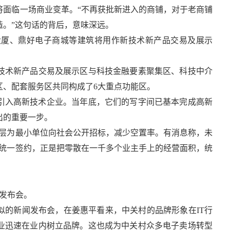
将面临一场商业变革。“不再获批新进入的商铺，对于老商铺
造。”这句话的背后，意味深远。
龙大厦、鼎好电子商城等建筑将用作新技术新产品交易及展示
技术新产品交易及展示区与科技金融要素聚集区、科技中介
区、配套服务区共同构成了6大重点功能区。
后引入高新技术企业。当年底，它们的写字间已基本完成高新
出的重要一步。
整层为最小单位向社会公开招标，减少空置率。有消息称，未
主统一签约，正是把零散在一千多个业主手上的经营面积，统
的发布会。
似的新闻发布会，在姜惠平看来，中关村的品牌形象在IT行
业迅速在业内树立品牌。这也成为中关村众多电子卖场转型