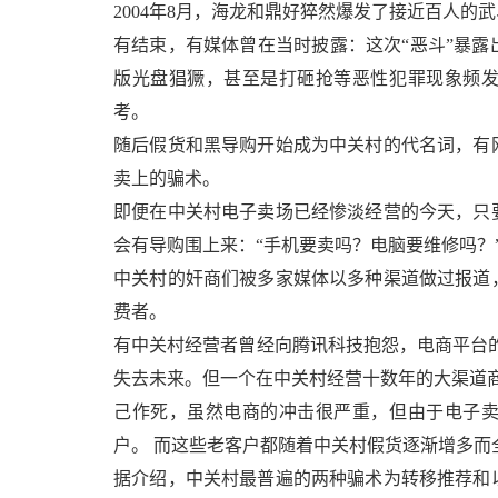
2004年8月，海龙和鼎好猝然爆发了接近百人
有结束，有媒体曾在当时披露：这次“恶斗”暴
版光盘猖獗，甚至是打砸抢等恶性犯罪现象频
考。
随后假货和黑导购开始成为中关村的代名词，有
卖上的骗术。
即便在中关村电子卖场已经惨淡经营的今天，只
会有导购围上来：“手机要卖吗？电脑要维修吗？
中关村的奸商们被多家媒体以多种渠道做过报道
费者。
有中关村经营者曾经向腾讯科技抱怨，电商平台的兴
失去未来。但一个在中关村经营十数年的大渠道
己作死，虽然电商的冲击很严重，但由于电子
户。 而这些老客户都随着中关村假货逐渐增多而
据介绍，中关村最普遍的两种骗术为转移推荐和