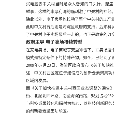
买电脑去中关村当时是众人皆知的口头禅，鼎盛时期
鲜事，这样的丰厚利润的确刺激了中关村的神经
除此以外，电子卖场也拉动了整个中关村的IT产
此时中关村背后则是海淀区政府的支持，后来科
了中关村电子卖场最后一击的，也正是政策的改
政府主导 电子卖场持续转型
在家电卖场、电子商城等双重冲击下，IT卖场这
模式是特定条件下的特殊产物。如今，已经到了该
2009年07月23日，海淀区政府发布《关于
述：中关村西区定位于建设成为创新要素聚集功
区域内发展。
而《关于加快推进中关村西区业态调整的通告
街、北起北四环路、南至海淀南路，规划占地95
与科技成果转化和辐射为核心，以科技创新服务
的创新要素聚集功能区。