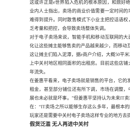
这或许正是e世界陷入危机的根本原因，和鼎好
业内人士指出，卖场的商业价值需要一定时间的
难得到提升。同时散售模式下小业主把控话语权
乏考量和把控，会导致卖场整体失调。
对于电子卖场来说，智能手机和移动互联网的大
化让这些摊主能够售卖的产品越来越少，而移动
这让摊主们陷入泥潭，据e商户介绍，大概50平米
上中关村地区相同面积的出租房。目前这些店铺
年流失。
在姜惠平看来，电子卖场就是销售的平台，它的发
租金，甚至部分铺位还有所下调，市场在调整，
展也未必就是坏事。”但姜惠平坚持认为未来IT
在：“IT卖场之所以能够生存这么多年，最根本
玩家还是需要中关村电子卖场这样专业的地方去提
假货泛滥 无人再进中关村