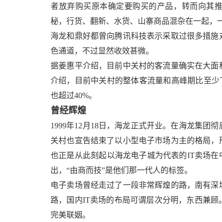
者放弃购买原本确定要购买的产品，转而向其
秘，行货、翻新、水货、山寨商品混杂在一起，一般
海龙和鼎好都曾向腾讯科技表示采取过很多措施
色通道，不过显然收效甚微。
据姜惠平介绍，目前中关村的客流量确实在大面
介绍，目前中关村的整体客流量和高峰期比至少
也超过40%。
曾经辉煌
1999年12月18日，海龙正式开业。在海龙集
关村也宣告结束了以小型电子市场为主的格局，
也正是从此刻起以海龙电子城为代表的IT卖场在
出，“由商而技”是他们那一代人的标签。
电子卖场曾经走过了一段非常辉煌的路，南有深
路，国内IT卖场的布局可谓层次分明，东西兼顾
完美联姻。